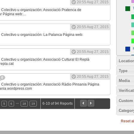
20:55 Aug 27, 2015
 Colectivo u organización: Associació Pratenca de
 Página web:...
20:55 Aug 27, 2015
 Colectivo u organización: La Palanca Página web:
20:55 Aug 27, 2015
Colectivo u organización: Associació Cultural El Replà
Locatio
epla.cat
Type
20:55 Aug 27, 2015
0
Media
 Colectivo u organización: Associació Ràdio Pinsania Página
ania.wordpress.com
Verifica
Custom 
…
6-10 of 94 Reports
5
6
18
19
Categor
Reset all