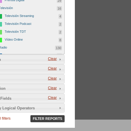
Prensa Digital
29
Televisión
16
Televisión Streaming
4
Televisión Podcast
2
Televisión TDT
2
Vídeo Online
8
Radio
130
Radio FM
46
Clear
n
Radio Podcast
41
Clear
Radio Streaming
42
Clear
Radio TDT
1
Autodefinición del medio
179
Clear
tion
Comunitario
25
Clear
Fields
del Tercer Sector
5
y Logical Operators
Sin ánimo de lucro
24
 filters
Asociativo
FILTER REPORTS
9
Libre
25