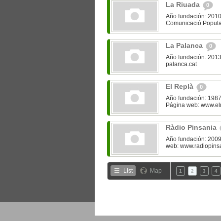
La Riuada
0
Año fundación: 2010
Comunicació Popular
La Palanca
0
Año fundación: 2013
palanca.cat
El Replà
0
Año fundación: 1987 
Página web: www.elr
Ràdio Pinsania
Año fundación: 2009
web: www.radiopins
List
Map
1
2
3
4