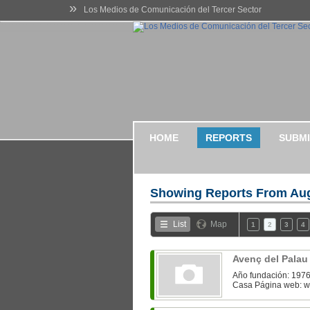
»
Los Medios de Comunicación del Tercer Sector
HOME
REPORTS
SUBMI
Showing Reports From
Aug
List
Map
1
2
3
4
Avenç del Palau
Año fundación: 1976 
Casa Página web: w