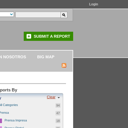
Login
SUBMIT A REPORT
N NOSOTROS
BIG MAP
eports By
Clear
y
All Categories
94
Prensa
47
Prensa Impresa
18