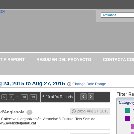
T A REPORT
RESUMEN DEL PROYECTO
CONTACTA CO
 24, 2015 to Aug 27, 2015
Change Date Range
Filter R
…
6-10 of 94 Reports
5
6
18
19
Categor
20:55 Aug 27, 2015
 d'Anglesola
0
Colectivo u organización: Associació Cultural Tots Som de
ww.avensdelpalau.cat