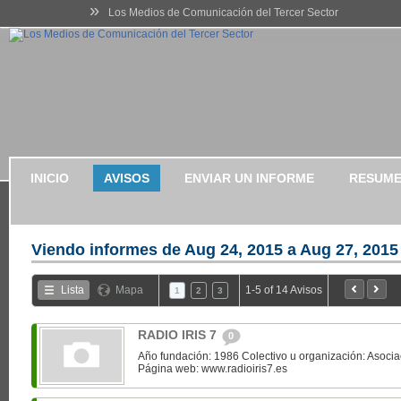
»
Los Medios de Comunicación del Tercer Sector
INICIO
AVISOS
ENVIAR UN INFORME
RESUME
Viendo informes de
Aug 24, 2015 a Aug 27, 2015
Lista
Mapa
1-5 of 14 Avisos
1
2
3
RADIO IRIS 7
0
Año fundación: 1986 Colectivo u organización: Asociac
Página web: www.radioiris7.es