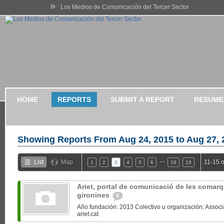
»
Los Medios de Comunicación del Tercer Sector
HOME
REPORTS
SUBMIT A REPORT
RESUME
Showing Reports From
Aug 24, 2015 to Aug 27, 
…
List
Map
11-15 o
1
2
3
4
5
6
18
19
Ariet, portal de comunicació de les comar
gironines
0
Año fundación: 2013 Colectivo u organización: Associ
ariet.cat