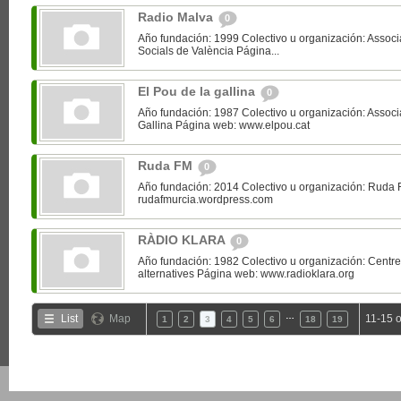
Radio Malva
0
Año fundación: 1999 Colectivo u organización: Assoc
Socials de València Página...
El Pou de la gallina
0
Año fundación: 1987 Colectivo u organización: Associa
Gallina Página web: www.elpou.cat
Ruda FM
0
Año fundación: 2014 Colectivo u organización: Ruda
rudafmurcia.wordpress.com
RÀDIO KLARA
0
Año fundación: 1982 Colectivo u organización: Centre
alternatives Página web: www.radioklara.org
…
List
Map
11-15 o
1
2
3
4
5
6
18
19