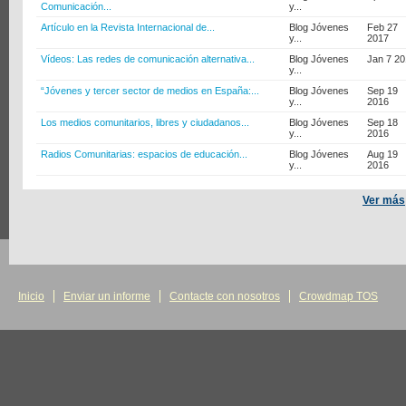
Comunicación...
y...
Artículo en la Revista Internacional de...
Blog Jóvenes
Feb 27
y...
2017
Vídeos: Las redes de comunicación alternativa...
Blog Jóvenes
Jan 7 2
y...
“Jóvenes y tercer sector de medios en España:...
Blog Jóvenes
Sep 19
y...
2016
Los medios comunitarios, libres y ciudadanos...
Blog Jóvenes
Sep 18
y...
2016
Radios Comunitarias: espacios de educación...
Blog Jóvenes
Aug 19
y...
2016
Ver más
Inicio
Enviar un informe
Contacte con nosotros
Crowdmap TOS