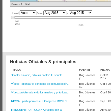
Scale = 1 : 14M
Interval:
Desde:
a:
Aug
2015
2015
Noticias Oficiales & principales
TITULO
FUENTE
FECHA
“Contar sin odio, odio sin contar” I Escuela...
Blog Jóvenes
Oct 31
y...
2017
Vídeo: Repensar el concepto de comunicación...
Blog Jóvenes
Oct 4 2
y...
Vídeo: problematizando los medios y prácticas...
Blog Jóvenes
Oct 4 2
y...
RICCAP participará en el II Congreso MOVENET
Blog Jóvenes
Sep 8 2
y...
II ENCUENTRO RICCAP: A vueltas con la
Blog Jóvenes
Apr 6 20