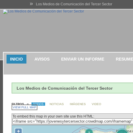
»
Los Medios de Comunicación del Tercer Sector
INICIO
AVISOS
ENVIAR UN INFORME
RESUME
Los Medios de Comunicación del Tercer Sector
FILTROS
TODOS
NOTICIAS
IMÁGENES
VIDEO
VIEW FULL MAP
To embed this map in your own site use this HTML:
+
7