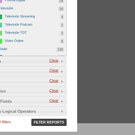
Prensa Digital
29
Televisión
16
Televisión Streaming
4
Televisión Podcast
2
Televisión TDT
2
Vídeo Online
8
Radio
130
Radio FM
46
Clear
n
Radio Podcast
41
Clear
Radio Streaming
42
Clear
Radio TDT
1
Autodefinición del medio
179
Clear
tion
Comunitario
25
Clear
Fields
del Tercer Sector
5
y Logical Operators
Sin ánimo de lucro
24
 filters
Asociativo
FILTER REPORTS
9
Libre
25