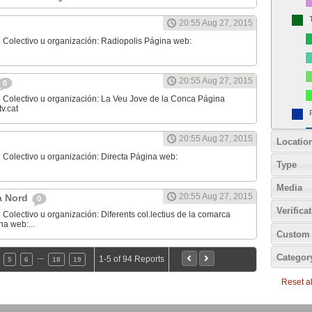
20:55 Aug 27, 2015
 Colectivo u organización: Radiopolis Página web:
20:55 Aug 27, 2015
0
 Colectivo u organización: La Veu Jove de la Conca Página
v.cat
20:55 Aug 27, 2015
Locatio
 Colectivo u organización: Directa Página web:
Type
Media
20:55 Aug 27, 2015
ta Nord
0
Verifica
Colectivo u organización: Diferents col.lectius de la comarca
na web:...
Custom 
Categor
…
1-5 of 94 Reports
5
6
18
19
Reset all