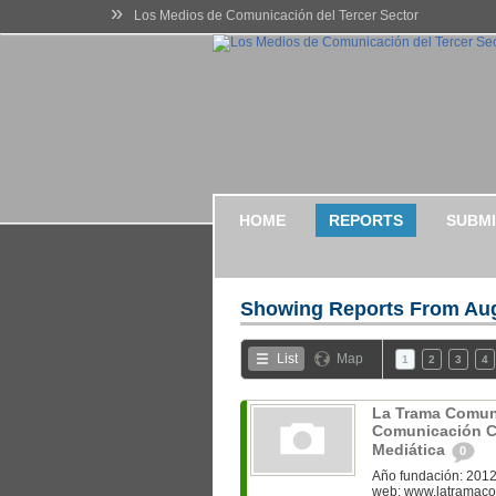
»
Los Medios de Comunicación del Tercer Sector
HOME
REPORTS
SUBMI
Showing Reports From
Aug
List
Map
1
2
3
4
La Trama Comun
Comunicación Co
Mediática
0
Año fundación: 2012
web: www.latramaco