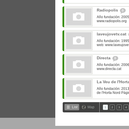
Radiopolis
0
Año fundación: 2005
www.radiopolis.org
laveujovetv.cat
Año fundación: 1995
web: www.laveujovet
Directa
0
Año fundación: 2006
www.directa.cat
La Veu de l'Hor
Año fundación: 2013 
de l'Horta Nord Pági
List
Map
1
2
3
4