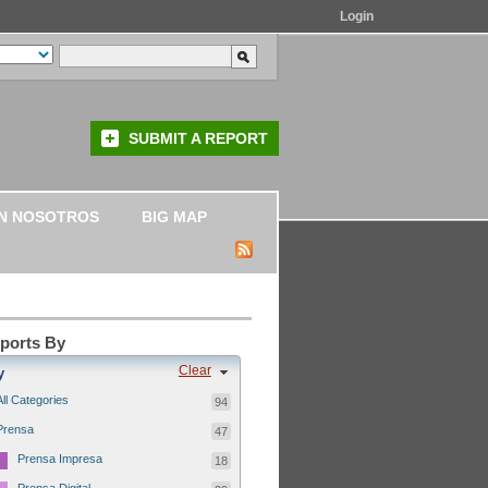
Login
SUBMIT A REPORT
N NOSOTROS
BIG MAP
eports By
Clear
y
All Categories
94
Prensa
47
Prensa Impresa
18