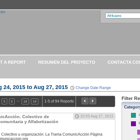
T A REPORT
RESUMEN DEL PROYECTO
CONTACTA CO
 24, 2015 to Aug 27, 2015
Change Date Range
Filter R
…
1-5 of 94 Reports
5
6
18
19
Categor
icAcción. Colectivo de
20:55 Aug 27, 2015
munitaria y Alfabetización
 Colectivo u organización: La Trama ComunicAcción Página
municaccion.org