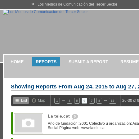
»
Los Medios de Comunicación del Tercer Sector
HOME
REPORTS
SUBMIT A REPORT
RESUME
Showing Reports From
Aug 24, 2015 to Aug 27, 
…
…
List
Map
26-30 of 
1
4
5
6
7
8
19
La tele.cat
0
Año de fundación: 2001 Colectivo u organización: As
Social Página web: www.latele.cat