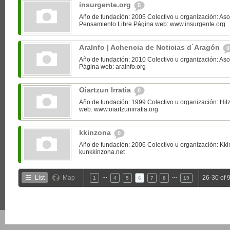
insurgente.org
5
Año de fundación: 2005 Colectivo u organización: Aso
Pensamiento Libre Página web: www.insurgente.org
AraInfo | Achencia de Noticias d´Aragón
0
Año de fundación: 2010 Colectivo u organización: Asoc
Página web: arainfo.org
Oiartzun Irratia
0
Año de fundación: 1999 Colectivo u organización: Hitz
web: www.oiartzunirratia.org
kkinzona
0
Año de fundación: 2006 Colectivo u organización: Kki
kunkkinzona.net
…
…
List
Map
26-30 of 
1
4
5
6
7
8
19