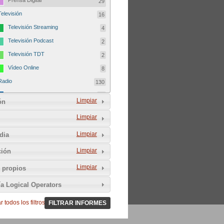
Prensa Digital
29
Televisión
16
Televisión Streaming
4
Televisión Podcast
2
Televisión TDT
2
Vídeo Online
8
Radio
130
Radio FM
46
Limpiar
ón
Radio Podcast
41
Limpiar
Radio Streaming
42
Limpiar
dia
Radio TDT
1
Autodefinición del medio
179
Limpiar
ción
Comunitario
25
Limpiar
 propios
del Tercer Sector
5
ía Logical Operators
Sin ánimo de lucro
24
 todos los filtros
Asociativo
FILTRAR INFORMES
9
Libre
25