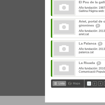
El Pou de la gal
Año fundación: 1987 
Gallina Página web:
Ariet, portal d
gironines
0
Año fundación: 2013 
ariet.cat
La Palanca
0
Año fundación: 2013
palanca.cat
La Riuada
0
Año fundación: 2010
Comunicació Popular
Lista
Mapa
1
2
3