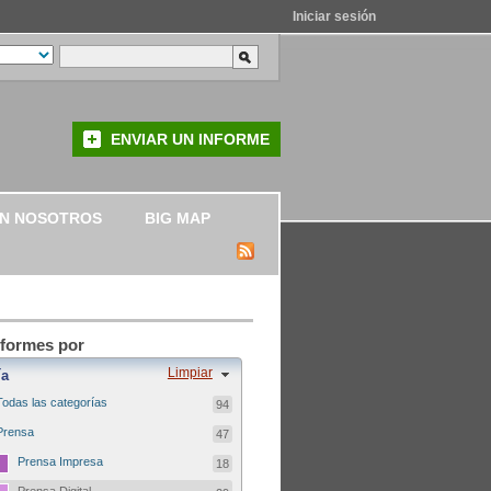
Iniciar sesión
ENVIAR UN INFORME
ON NOSOTROS
BIG MAP
informes por
Limpiar
ía
Todas las categorías
94
Prensa
47
Prensa Impresa
18