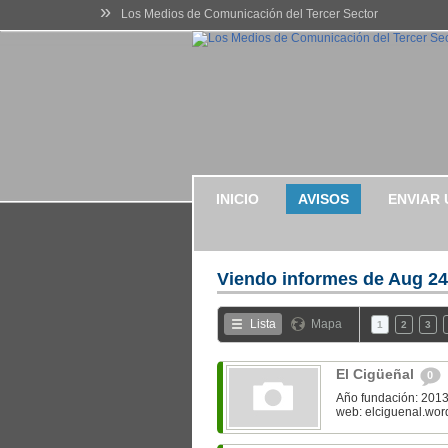
»
Los Medios de Comunicación del Tercer Sector
INICIO
AVISOS
ENVIAR 
Viendo informes de
Aug 24
Lista
Mapa
1
2
3
El Cigüeñal
0
Año fundación: 2013
web: elciguenal.wo