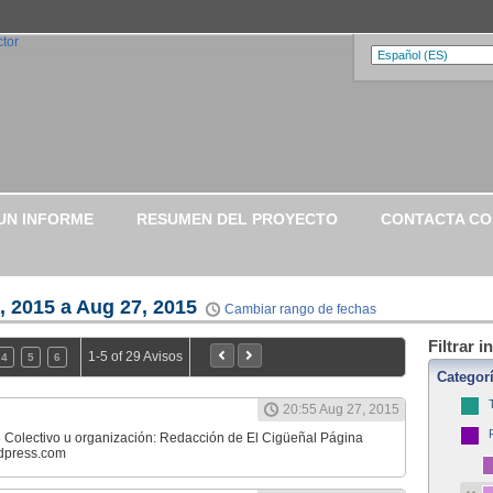
UN INFORME
RESUMEN DEL PROYECTO
CONTACTA C
, 2015 a Aug 27, 2015
Cambiar rango de fechas
Filtrar 
1-5 of 29 Avisos
4
5
6
Categor
20:55 Aug 27, 2015
 Colectivo u organización: Redacción de El Cigüeñal Página
rdpress.com