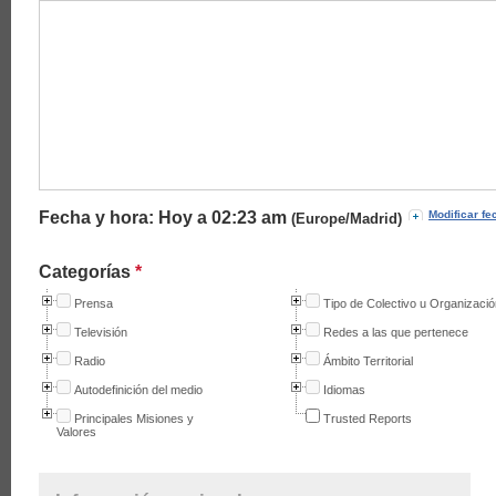
Fecha y hora: Hoy a
02:23 am
Modificar fe
(Europe/Madrid)
Categorías
*
Prensa
Tipo de Colectivo u Organizació
Televisión
Redes a las que pertenece
Radio
Ámbito Territorial
Autodefinición del medio
Idiomas
Principales Misiones y
Trusted Reports
Valores