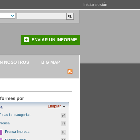
Iniciar sesión
ENVIAR UN INFORME
ON NOSOTROS
BIG MAP
informes por
Limpiar
ía
Todas las categorías
94
Prensa
47
Prensa Impresa
18