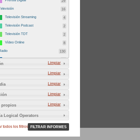
Prensa Digital
29
Televisión
16
Televisión Streaming
4
Televisión Podcast
2
Televisión TDT
2
Vídeo Online
8
Radio
130
Radio FM
46
Limpiar
ón
Radio Podcast
41
Limpiar
Radio Streaming
42
Limpiar
dia
Radio TDT
1
Autodefinición del medio
179
Limpiar
ción
Comunitario
25
Limpiar
 propios
del Tercer Sector
5
ía Logical Operators
Sin ánimo de lucro
24
 todos los filtros
Asociativo
FILTRAR INFORMES
9
Libre
25