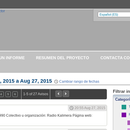
UN INFORME
RESUMEN DEL PROYECTO
CONTACTA C
, 2015 a Aug 27, 2015
Cambiar rango de fechas
Filtrar 
1-5 of 27 Avisos
4
5
6
Categor
20:55 Aug 27, 2015
990 Colectivo u organización: Radio Kalimera Página web: