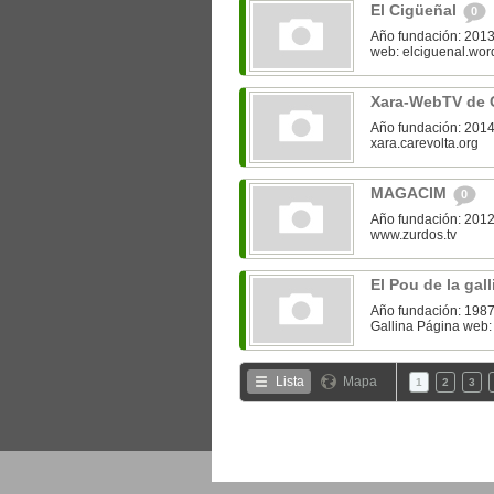
El Cigüeñal
0
Año fundación: 2013
web: elciguenal.wo
Xara-WebTV de 
Año fundación: 2014
xara.carevolta.org
MAGACIM
0
Año fundación: 2012
www.zurdos.tv
El Pou de la gal
Año fundación: 1987 
Gallina Página web:
Lista
Mapa
1
2
3