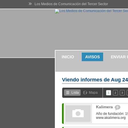
»
Los Medios de Comunicación del Tercer Sector
INICIO
AVISOS
ENVIAR 
Viendo informes de
Aug 24
Lista
Mapa
1
2
3
Kalimera
0
Año de fundación: 1
www.akalimera.org