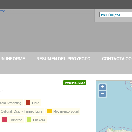
UN INFORME
RESUMEN DEL PROYECTO
CONTACTA C
VERIFICADO
+
koa
−
adio Streaming
Libre
Cultural, Ocio y Tiempo Libre
Movimiento Social
Comarca
Euskera