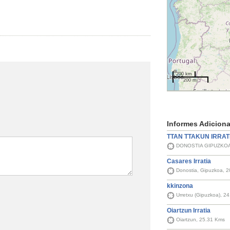
200 km
200 mi
Informes Adiciona
TTAN TTAKUN IRRAT
DONOSTIA GIPUZKOA
Casares Irratia
Donostia, Gipuzkoa, 
kkinzona
Urretxu (Gipuzkoa), 2
Oiartzun Irratia
Oiartzun, 25.31 Kms