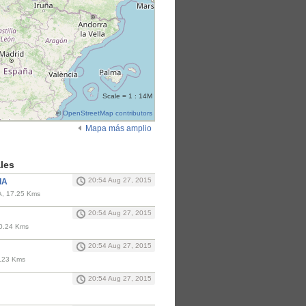
Scale = 1 : 14M
©
OpenStreetMap contributors
Mapa más amplio
les
20:54 Aug 27, 2015
IA
, 17.25 Kms
20:54 Aug 27, 2015
20.24 Kms
20:54 Aug 27, 2015
4.23 Kms
20:54 Aug 27, 2015