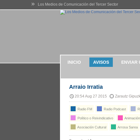
»
Los Medios de Comunicación del Tercer Sector
INICIO
AVISOS
ENVIAR 
Arraio Irratia
20:54 Aug 27 2015
Zarautz Gipuz
Radio FM
Radio Podcast
R
Político o Reivindicativo
Animación 
Asociación Cultural
Arrosa Sarea