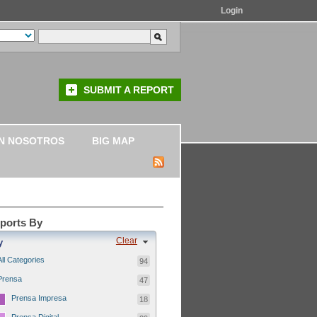
Login
SUBMIT A REPORT
N NOSOTROS
BIG MAP
eports By
Clear
y
All Categories
94
Prensa
47
Prensa Impresa
18