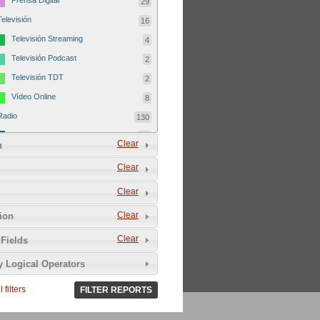
Prensa Digital
29
Televisión
16
Televisión Streaming
4
Televisión Podcast
2
Televisión TDT
2
Vídeo Online
8
Radio
130
Radio FM
46
Clear
n
Radio Podcast
41
Clear
Radio Streaming
42
Clear
Radio TDT
1
Autodefinición del medio
179
Clear
tion
Comunitario
25
Clear
Fields
del Tercer Sector
5
y Logical Operators
Sin ánimo de lucro
24
 filters
Asociativo
FILTER REPORTS
9
Libre
25