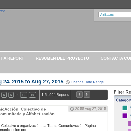
T A REPORT
RESUMEN DEL PROYECTO
CONTACTA CO
 24, 2015 to Aug 27, 2015
Change Date Range
Filter R
…
1-5 of 94 Reports
5
6
18
19
Categor
icAcción. Colectivo de
20:55 Aug 27, 2015
munitaria y Alfabetización
 Colectivo u organización: La Trama ComunicAcción Página
municaccion.org