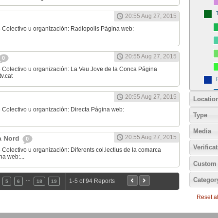
20:55 Aug 27, 2015
 Colectivo u organización: Radiopolis Página web:
20:55 Aug 27, 2015
0
 Colectivo u organización: La Veu Jove de la Conca Página
v.cat
20:55 Aug 27, 2015
Locatio
 Colectivo u organización: Directa Página web:
Type
Media
20:55 Aug 27, 2015
ta Nord
0
Verifica
Colectivo u organización: Diferents col.lectius de la comarca
na web:...
Custom 
Categor
…
1-5 of 94 Reports
5
6
18
19
Reset all