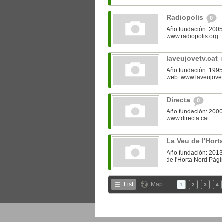
Radiopolis
0
Año fundación: 2005
www.radiopolis.org
laveujovetv.cat
Año fundación: 1995
web: www.laveujovet
Directa
0
Año fundación: 2006
www.directa.cat
La Veu de l'Hor
Año fundación: 2013 
de l'Horta Nord Pági
List
Map
1
2
3
4