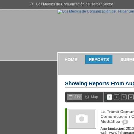
»
Los Medios de Comunicación del Tercer Sector
HOME
REPORTS
SUBMI
Showing Reports From
Aug
List
Map
1
2
3
4
La Trama Comun
Comunicación Co
Mediática
0
Año fundación: 2012
web: www.latramaco