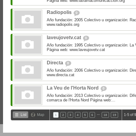
Página web: www.latramacomunicaccion.org
Radiopolis
0
Año fundación: 2005 Colectivo u organización: Rad
www.radiopolis.org
laveujovetv.cat
0
Año fundación: 1995 Colectivo u organización: La
Página web: www.laveujovetv.cat
Directa
0
Año fundación: 2006 Colectivo u organización: Dir
www.directa.cat
La Veu de l'Horta Nord
0
Año fundación: 2013 Colectivo u organización: Difer
comarca de l'Horta Nord Página web:...
…
List
Map
1-5 of 
1
2
3
4
5
6
18
19