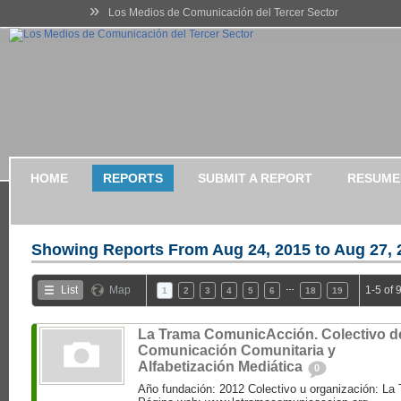
»
Los Medios de Comunicación del Tercer Sector
HOME
REPORTS
SUBMIT A REPORT
RESUME
Showing Reports From
Aug 24, 2015 to Aug 27, 
…
List
Map
1-5 of 
1
2
3
4
5
6
18
19
La Trama ComunicAcción. Colectivo d
Comunicación Comunitaria y
Alfabetización Mediática
0
Año fundación: 2012 Colectivo u organización: L