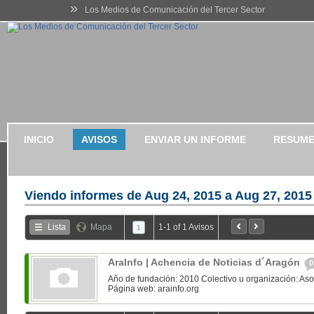
»
Los Medios de Comunicación del Tercer Sector
INICIO
AVISOS
ENVIAR UN INFORME
RESUME
Viendo informes de
Aug 24, 2015 a Aug 27, 2015
Lista
Mapa
1-1 of 1 Avisos
1
AraInfo | Achencia de Noticias d´Aragón
0
Año de fundación: 2010 Colectivo u organización: Asoc
Página web: arainfo.org