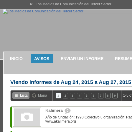
»
Los Medios de Comunicación del Tercer Sector
INICIO
AVISOS
ENVIAR UN INFORME
RESUME
Viendo informes de
Aug 24, 2015 a Aug 27, 2015
Lista
Mapa
1-5 o
1
2
3
4
5
6
7
8
9
Kalimera
0
Año de fundación: 1990 Colectivo u organización: Ra
www.akalimera.org