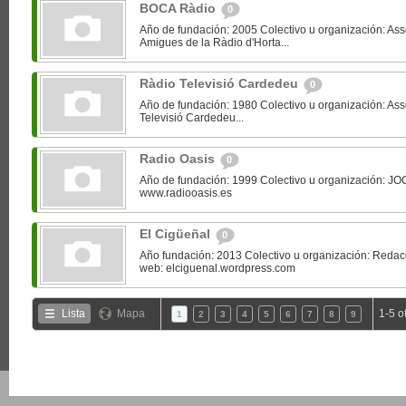
BOCA Ràdio
0
Año de fundación: 2005 Colectivo u organización: Asso
Amigues de la Ràdio d'Horta...
Ràdio Televisió Cardedeu
0
Año de fundación: 1980 Colectivo u organización: As
Televisió Cardedeu...
Radio Oasis
0
Año de fundación: 1999 Colectivo u organización: 
www.radiooasis.es
El Cigüeñal
0
Año fundación: 2013 Colectivo u organización: Redac
web: elciguenal.wordpress.com
Lista
Mapa
1-5 o
1
2
3
4
5
6
7
8
9