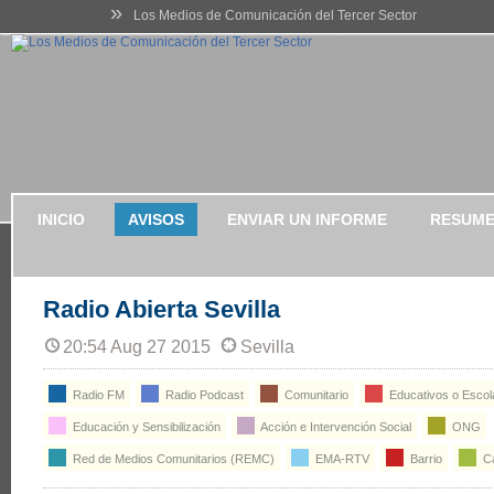
»
Los Medios de Comunicación del Tercer Sector
INICIO
AVISOS
ENVIAR UN INFORME
RESUME
Radio Abierta Sevilla
20:54 Aug 27 2015
Sevilla
Radio FM
Radio Podcast
Comunitario
Educativos o Escol
Educación y Sensibilización
Acción e Intervención Social
ONG
Red de Medios Comunitarios (REMC)
EMA-RTV
Barrio
Ca